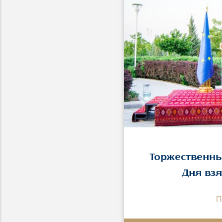
Торжественны
Дня взя
П